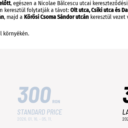
előtt
, egészen a Nicolae Bălcescu utcai kereszteződésig
 keresztül folytatják a távot:
Olt utca, Csíki utca és D
án
, majd a
Körösi Csoma Sándor utcán
keresztül vezet 
él környékén.
300
RON
STANDARD PRICE
L
2026. 01. 16. - 05. 11.
202