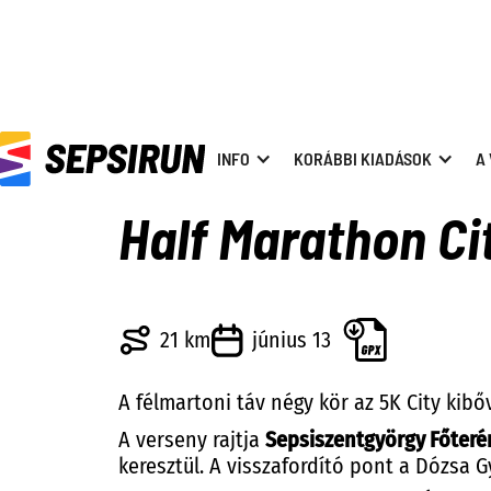
INFO
KORÁBBI KIADÁSOK
A
Half Marathon Ci
21
km
június 13
A félmartoni táv négy kör az 5K City kibő
A verseny rajtja
Sepsiszentgyörgy Főteré
keresztül. A visszafordító pont a Dózsa 