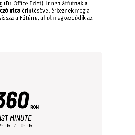
 (Dr. Office üzlet). Innen átfutnak a
aczó utca
érintésével érkeznek meg a
vissza a Főtérre, ahol megkezdődik az
360
RON
AST MINUTE
6. 05. 12. - 06. 05.