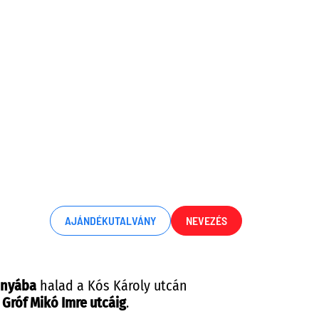
AJÁNDÉKUTALVÁNY
NEVEZÉS
ányába
halad a Kós Károly utcán
a
Gróf Mikó Imre utcáig
.