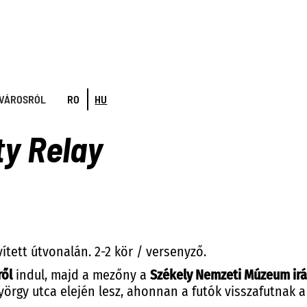
 VÁROSRÓL
RO
HU
ty Relay
vített útvonalán. 2-2 kör / versenyző.
ről
indul, majd a mezőny a
Székely Nemzeti Múzeum ir
György utca elején lesz, ahonnan a futók visszafutnak 