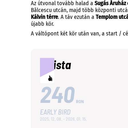
Az útvonal tovább halad a
Sugás Áruház 
Bălcescu utcán, majd több központi utcán
Kálvin térre
. A táv ezután a
Templom utc
újabb kör.
A váltópont két kör után van, a start / c
Árlista
240
RON
EARLY BIRD
2025. 12. 08. - 2026. 01. 15.