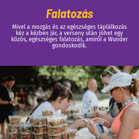
Falatozás
Mivel a mozgás és az egészséges táplálkozás
kéz a kézben jár, a verseny után jöhet egy
közös, egészséges falatozás, amiről a Wunder
gondoskodik.