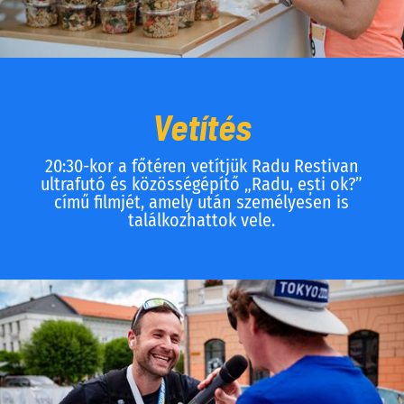
Vetítés
20:30-kor a főtéren vetítjük Radu Restivan
ultrafutó és közösségépítő „Radu, ești ok?”
című filmjét, amely után személyesen is
találkozhattok vele.