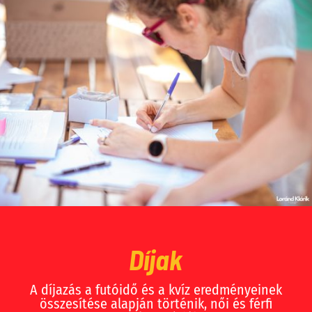
Díjak
A díjazás a futóidő és a kvíz eredményeinek
összesítése alapján történik, női és férfi