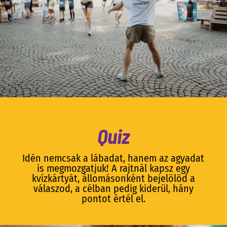
Quiz
Idén nemcsak a lábadat, hanem az agyadat
is megmozgatjuk! A rajtnál kapsz egy
kvízkártyát, állomásonként bejelölöd a
válaszod, a célban pedig kiderül, hány
pontot értél el.